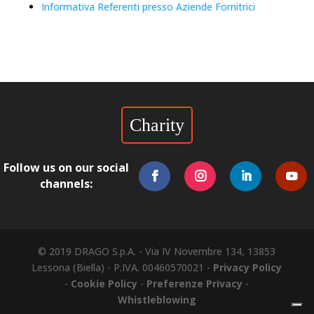
Informativa Referenti presso Aziende Fornitrici
Charity
Follow us on our social
channels:
© 2019 DRAGO S.p.A. - Via IV Novembre 134, 13853
Lessona (Biella) - P.IVA. 00460570021 -
Privacy Policy
-
Cookie Policy
-
Preferenze Privacy
-
Whistleblowing