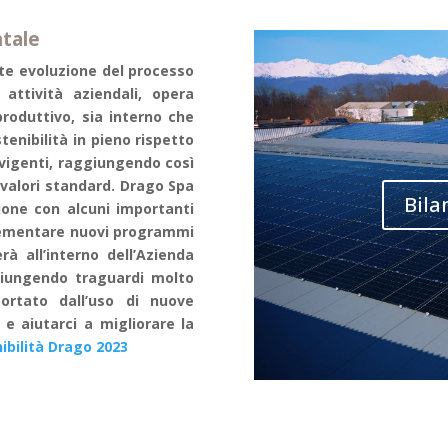
tale
te evoluzione del processo
attività aziendali, opera
produttivo, sia interno che
tenibilità in pieno rispetto
 vigenti, raggiungendo così
 valori standard. Drago Spa
Bila
ione con alcuni importanti
mplementare nuovi programmi
à all’interno dell’Azienda
ggiungendo traguardi molto
ortato dall’uso di nuove
e aiutarci a migliorare la
nibilità Drago 2023