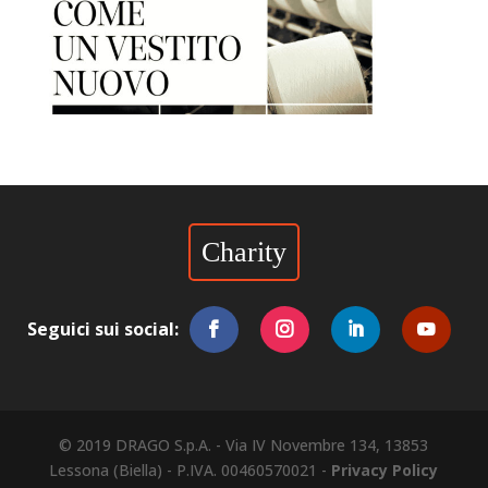
Charity
Seguici sui social:
© 2019 DRAGO S.p.A. - Via IV Novembre 134, 13853
Lessona (Biella) - P.IVA. 00460570021 -
Privacy Policy